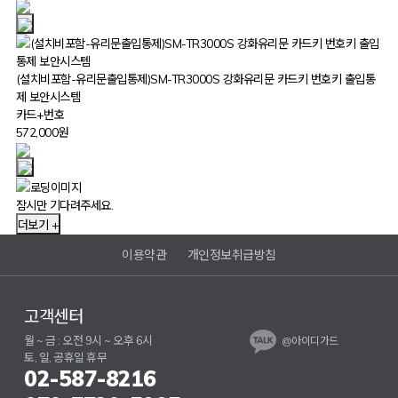
(설치비포함-유리문출입통제)SM-TR3000S 강화유리문 카드키 번호키 출입통
제 보안시스템
카드+번호
572,000원
잠시만 기다려주세요.
더보기 +
이용약관
개인정보취급방침
고객센터
월 ~ 금 : 오전 9시 ~ 오후 6시
@아이디가드
토, 일, 공휴일 휴무
02-587-8216