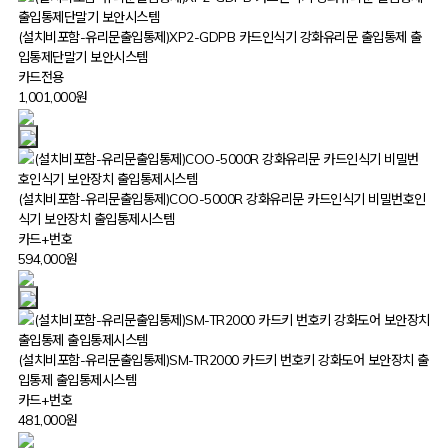
(설치비포함-유리문출입통제)XP2-GDPB 카드인식기 강화유리문 출입통제 출
입통제단말기 보안시스템
카드전용
1,001,000원
(설치비포함-유리문출입통제)COO-5000R 강화유리문 카드인식기 비밀번호인
식기 보안장치 출입통제시스템
카드+번호
594,000원
(설치비포함-유리문출입통제)SM-TR2000 카드키 번호키 강화도어 보안장치 출
입통제 출입통제시스템
카드+번호
481,000원